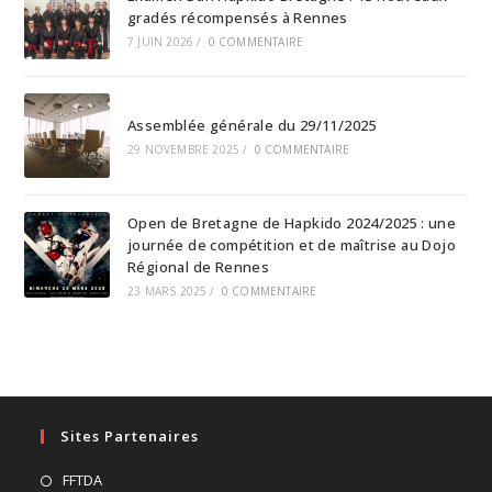
gradés récompensés à Rennes
7 JUIN 2026
/
0 COMMENTAIRE
Assemblée générale du 29/11/2025
29 NOVEMBRE 2025
/
0 COMMENTAIRE
Open de Bretagne de Hapkido 2024/2025 : une
journée de compétition et de maîtrise au Dojo
Régional de Rennes
23 MARS 2025
/
0 COMMENTAIRE
Sites Partenaires
S’ouvre
FFTDA