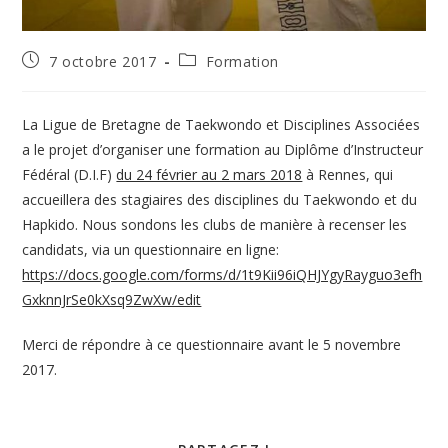
Publication
Post
7 octobre 2017
Formation
publiée :
category:
La Ligue de Bretagne de Taekwondo et Disciplines Associées
a le projet d’organiser une formation au Diplôme d’Instructeur
Fédéral (D.I.F)
du 24 février au 2 mars 2018
à Rennes, qui
accueillera des stagiaires des disciplines du Taekwondo et du
Hapkido. Nous sondons les clubs de manière à recenser les
candidats, via un questionnaire en ligne:
https://docs.google.com/forms/d/1t9Kii96iQHJYgyRayguo3efh
GxknnJrSe0kXsq9ZwXw/edit
Merci de répondre à ce questionnaire avant le 5 novembre
2017.