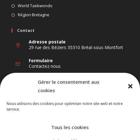
dans
S’ouvre
World Taekwondo
un
dans
S’ouvre
Région Bretagne
nouvel
un
dans
onglet
nouvel
un
Contact
onglet
nouvel
Adresse postale
onglet
29 rue des Béziers 35310 Bréal-sous-Montfort
Formulaire
Contactez nous
Nous Suivre
Gérer le consentement aux
cookies
Nous utilisons des cookies pour optimiser notre site web et notre
service.
S’ouvre
S’ouvre
S’ouvre
dans
dans
dans
un
un
un
Tous les cookies
Accueil
Actualités
Calendrier
Disciplines
Clubs
Ligue
nouvel
nouvel
nouvel
Plan du site