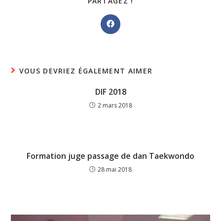
PARTAGER
PARTAGEZ !
CE
CONTENU
Ouvrir
dans
une
autre
fenêtre
VOUS DEVRIEZ ÉGALEMENT AIMER
DIF 2018
2 mars 2018
Formation juge passage de dan Taekwondo
28 mai 2018