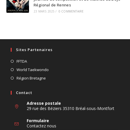
Régional de Rennes
23 MARS 2025
/
0 COMMENTAIRE
Sites Partenaires
S’ouvre
FFTDA
dans
S’ouvre
World Taekwondo
un
dans
S’ouvre
Région Bretagne
nouvel
un
dans
onglet
nouvel
un
Contact
onglet
nouvel
Adresse postale
onglet
29 rue des Béziers 35310 Bréal-sous-Montfort
Formulaire
Contactez nous