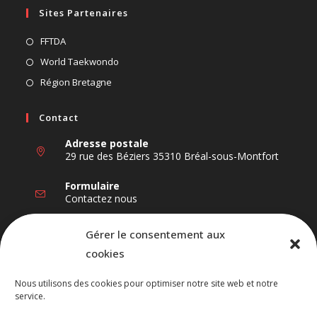
Sites Partenaires
S’ouvre
FFTDA
dans
S’ouvre
World Taekwondo
un
dans
S’ouvre
Région Bretagne
nouvel
un
dans
onglet
nouvel
un
Contact
onglet
nouvel
Adresse postale
onglet
29 rue des Béziers 35310 Bréal-sous-Montfort
Formulaire
Contactez nous
Nous Suivre
Gérer le consentement aux
cookies
Nous utilisons des cookies pour optimiser notre site web et notre
service.
S’ouvre
S’ouvre
S’ouvre
dans
dans
dans