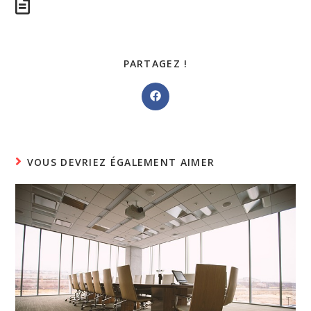
PARTAGER
PARTAGEZ !
CE
CONTENU
Ouvrir
dans
une
autre
fenêtre
VOUS DEVRIEZ ÉGALEMENT AIMER