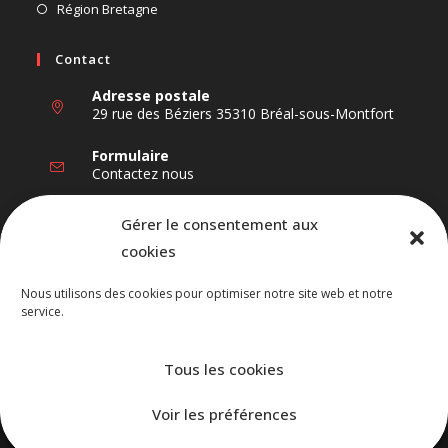
dans
S’ouvre
Région Bretagne
nouvel
un
dans
onglet
nouvel
un
Contact
onglet
nouvel
Adresse postale
onglet
29 rue des Béziers 35310 Bréal-sous-Montfort
Formulaire
Contactez nous
Nous Suivre
Gérer le consentement aux
cookies
Nous utilisons des cookies pour optimiser notre site web et notre
service.
S’ouvre
S’ouvre
S’ouvre
dans
dans
dans
un
un
un
Tous les cookies
Accueil
Actualités
Calendrier
Disciplines
Clubs
Ligue
nouvel
nouvel
nouvel
Plan du site
Voir les préférences
onglet
onglet
onglet
Mentions légales