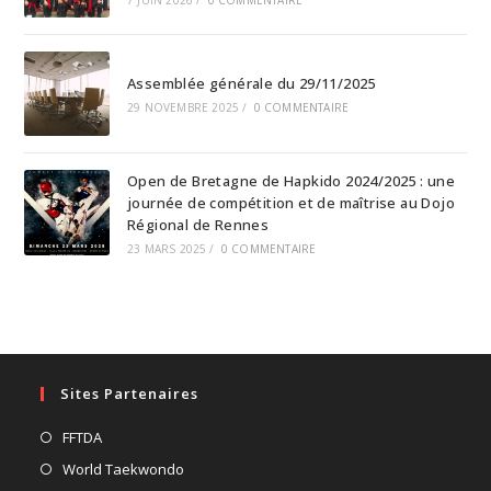
Assemblée générale du 29/11/2025
29 NOVEMBRE 2025
/
0 COMMENTAIRE
Open de Bretagne de Hapkido 2024/2025 : une
journée de compétition et de maîtrise au Dojo
Régional de Rennes
23 MARS 2025
/
0 COMMENTAIRE
Sites Partenaires
S’ouvre
FFTDA
dans
S’ouvre
World Taekwondo
un