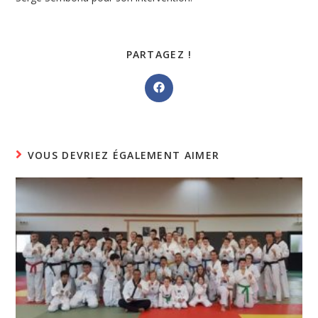
PARTAGER
PARTAGEZ !
CE
CONTENU
Ouvrir
dans
une
autre
fenêtre
VOUS DEVRIEZ ÉGALEMENT AIMER