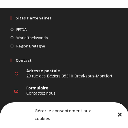
Sites Partenaires
S’ouvre
FFTDA
dans
S’ouvre
World Taekwondo
un
dans
S’ouvre
Région Bretagne
nouvel
un
dans
onglet
nouvel
un
Contact
onglet
nouvel
Adresse postale
onglet
29 rue des Béziers 35310 Bréal-sous-Montfort
Formulaire
Contactez nous
Nous Suivre
Gérer le consentement aux
cookies