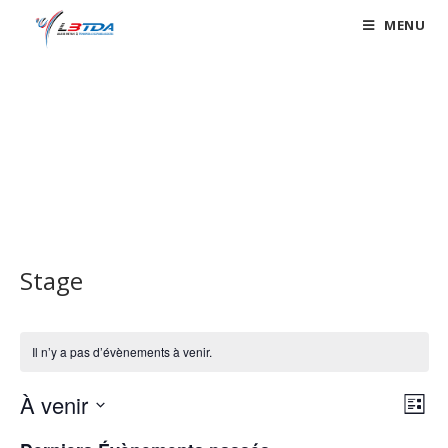
Skip
MENU
to
content
Évènements
Stage
Il n’y a pas d’évènements à venir.
À venir
N
N
L
a
a
i
S