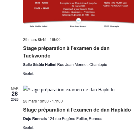
e
l
.
m
t
e
a
n
t
t
i
29 mars 8h45
-
16h00
o
Stage préparation à l’examen de dan
n
Taekwondo
s
Salle Gisèle Halimi
Rue Jean Monnet, Chantepie
Gratuit
MAR
28
2026
28 mars 13h30
-
17h00
Stage préparation à l’examen de dan Hapkido
Dojo Rennais
124 rue Eugène Pottier, Rennes
Gratuit