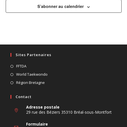
e
a
S’abonner au calendrier
n
t
t
i
o
n
s
Sites Partenaires
S’ouvre
FFTDA
dans
S’ouvre
World Taekwondo
un
dans
S’ouvre
Région Bretagne
nouvel
un
dans
onglet
nouvel
un
Contact
onglet
nouvel
Adresse postale
onglet
29 rue des Béziers 35310 Bréal-sous-Montfort
Formulaire