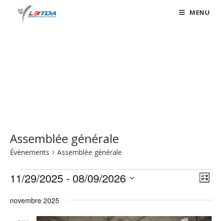
Skip
MENU
to
content
Évènements
Assemblée générale
Évènements
Assemblée générale
Évènements
11/29/2025
 - 
08/09/2026
N
N
L
a
a
i
S
v
novembre 2025
s
v
é
t
i
l
i
e