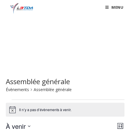
Skip
MENU
to
content
Évènements
Assemblée générale
Évènements
Assemblée générale
Évènements
Il n’y a pas d’évènements à venir.
N
o
t
À venir
N
N
i
L